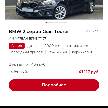
BMW 2 серия Gran Tourer
2016 г.в.
VIN: VR7BAHNE*ME****67
Акция
дизель
2000 см³
автоматическая
передний привод
294 817 км
коричневый
В кредит от: 484 руб.
43 941 руб.
41 117 руб.
Подробнее