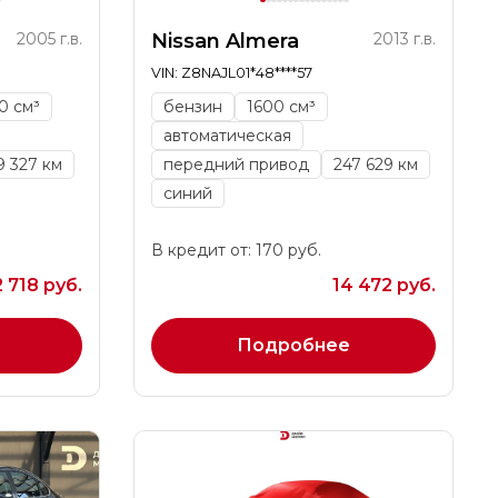
2005 г.в.
Nissan Almera
2013 г.в.
VIN: Z8NAJL01*48****57
0 см³
бензин
1600 см³
автоматическая
9 327 км
передний привод
247 629 км
синий
В кредит от: 170 руб.
2 718 руб.
14 472 руб.
Подробнее