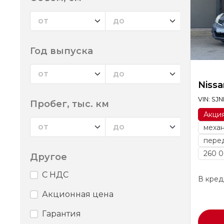
Год выпуска
Nissa
VIN: SJ
Пробег, тыс. км
Акци
меха
пере
260 0
Другое
С НДС
В креди
Акционная цена
Гарантия