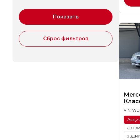
Merc
Клас
VIN: WD
Акци
авто
задн