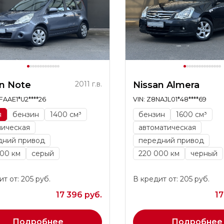
n Note
2011 г.в.
Nissan Almera
NFAAE1*U2****26
VIN: Z8NAJL01*48****69
я
бензин
1400 см³
бензин
1600 см³
ническая
автоматическая
дний привод
передний привод
00 км
серый
220 000 км
черный
т от: 205 руб.
В кредит от: 205 руб.
17 396 руб.
17
Подробнее
Подробнее