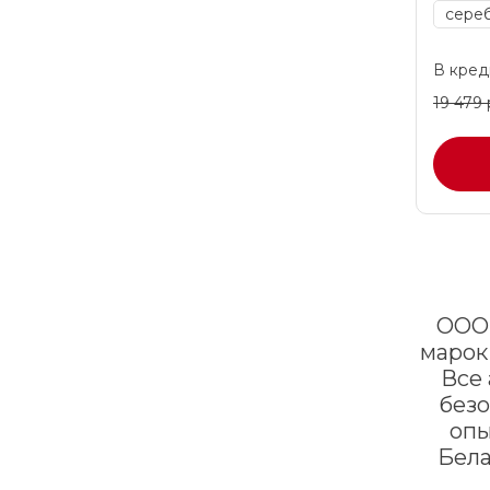
сере
В креди
19 479 
ООО 
марок
Все
безо
опы
Бела