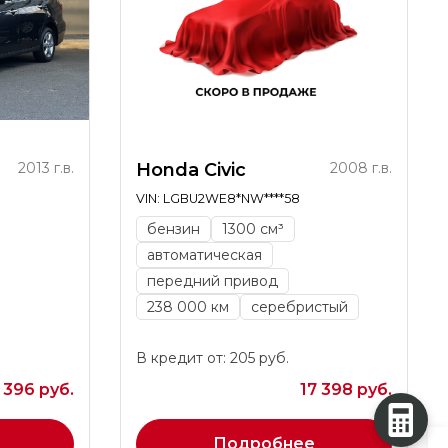
2013 г.в.
Honda Civic
2008 г.в.
VIN: LGBU2WE8*NW****58
бензин
1300 см³
автоматическая
передний привод
238 000 км
серебристый
В кредит от: 205 руб.
 396 руб.
17 398 руб.
Подробнее