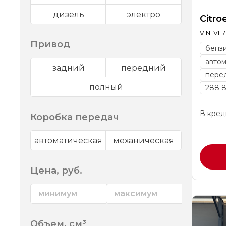
дизель
электро
Citro
VIN: VF
Привод
бенз
авто
задний
передний
пере
полный
288 8
В креди
Коробка передач
автоматическая
механическая
Цена, руб.
Объем, см³