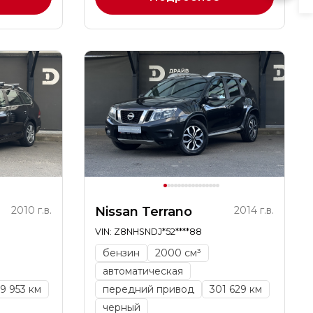
2010 г.в.
Nissan Terrano
2014 г.в.
VIN: Z8NHSNDJ*52****88
бензин
2000 см³
автоматическая
9 953 км
передний привод
301 629 км
черный