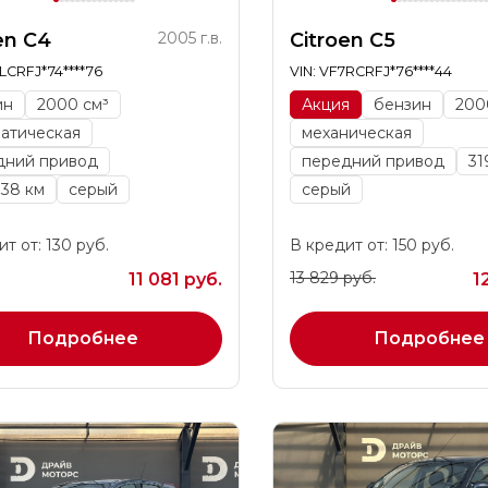
en C4
2005 г.в.
Citroen C5
7LCRFJ*74****76
VIN: VF7RCRFJ*76****44
ин
2000 см³
Акция
бензин
200
матическая
механическая
дний привод
передний привод
31
38 км
серый
серый
т от: 130 руб.
В кредит от: 150 руб.
13 829 руб.
11 081 руб.
1
Подробнее
Подробнее