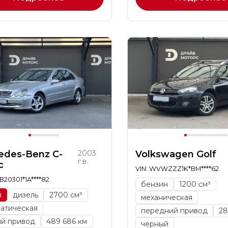
edes-Benz C-
2003
Volkswagen Golf
г.в.
с
VIN: WVWZZZ1K*BM****62
B20301*1A****82
бензин
1200 см³
я
дизель
2700 см³
механическая
матическая
передний привод
28
ий привод
489 686 км
черный