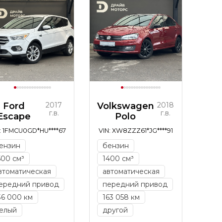
Ford
2017
Volkswagen
2018
г.в.
г.в.
Escape
Polo
: 1FMCU0GD*HU****67
VIN: XW8ZZZ61*JG****91
ензин
бензин
500 см³
1400 см³
втоматическая
автоматическая
ередний привод
передний привод
36 000 км
163 058 км
елый
другой