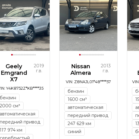
Geely
2019
Nissan
2013
г.в.
г.в.
Emgrand
Almera
X7
VIN: Z8NAJL01*48****57
VIN
IN: Y4K8752Z*KB****35
бензин
б
бензин
1600 см³
1
2000 см³
автоматическая
а
автоматическая
передний привод
п
передний привод
247 629 км
1
117 974 км
синий
б
серебристый