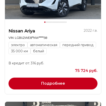
Nissan Ariya
2022 г.в.
VIN: LGBU2WE8*NW****58
электро
автоматическая
передний привод
35 000 км
белый
В кредит от: 316 руб.
75 724 руб.
Подробнее