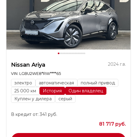
Nissan Ariya
2024 г.в.
VIN: LGBU2WE8*RW****65
электро
автоматическая
полный привод
25 000 км
История
Один владелец
Куплен у дилера
серый
В кредит от: 341 руб.
81 717 руб.