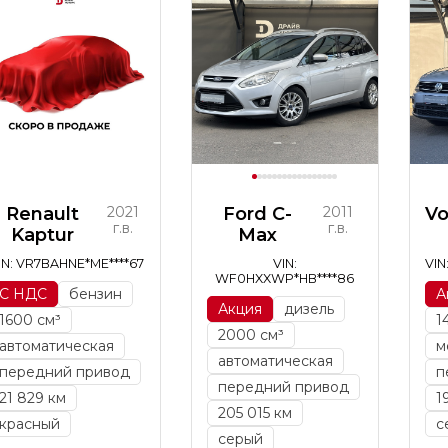
Renault
2021
Ford C-
2011
V
г.в.
г.в.
Kaptur
Max
IN: VR7BAHNE*ME****67
VIN:
VIN
WF0HXXWP*HB****86
С НДС
бензин
А
Акция
дизель
1600 см³
1
2000 см³
автоматическая
м
автоматическая
передний привод
п
передний привод
21 829 км
1
205 015 км
красный
с
серый