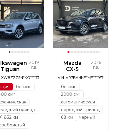
olkswagen
2019
Mazda
2026
г.в.
г.в.
Tiguan
CX-5
: XW8ZZZ5N*KG****13
VIN: VR7BAHNE*ME****67
кция
бензин
бензин
400 см³
2000 см³
еханическая
автоматическая
ередний привод
передний привод
91 832 км
68 км
черный
еребристый