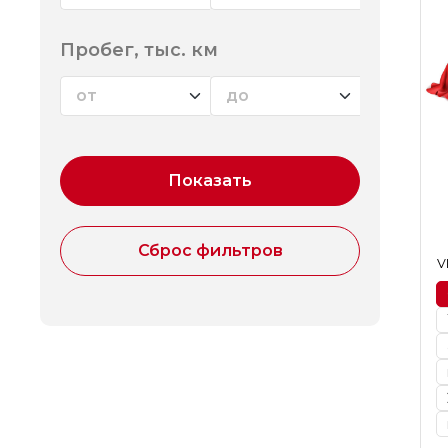
Пробег, тыс. км
V