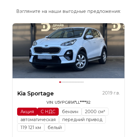
Взгляните на наши выгодные предложения:
Kia Sportage
2019 г.в.
VIN: U5YPG81A*LL****92
Акция
С НДС
бензин
2000 см³
автоматическая
передний привод
119 121 км
белый