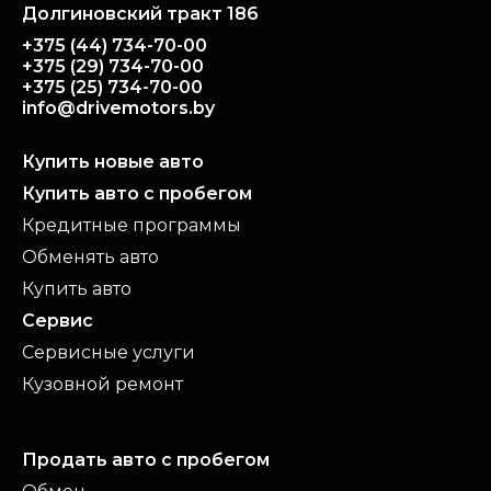
51 426 руб.
35 116 руб.
Долгиновский тракт 186
передний привод
механическая
передний привод
передний привод
117 974 км
139 250 км
другой
Подробнее
+375 (44) 734-70-00
серебристый
82 645 км
коричневый
+375 (29) 734-70-00
Подробнее
Подробнее
+375 (25) 734-70-00
info@drivemotors.by
Купить новые авто
Купить авто с пробегом
Кредитные программы
Обменять авто
Купить авто
Сервис
Сервисные услуги
Кузовной ремонт
Продать авто с пробегом