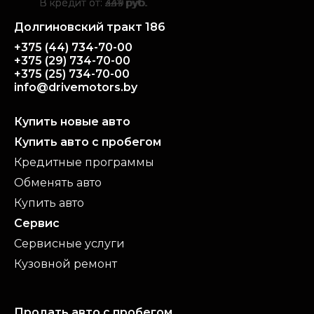
В кредит от: 227 руб.
В кредит от: 344 руб.
В кредит от: 449 руб.
Акция
Акция
Акция
дизель
бензин
бензин
2700 см³
1600 см³
2000 см³
19 479 руб.
41 262 руб.
29 239 руб.
19 248 руб.
38 172 руб.
Долгиновский тракт 186
автоматическая
механическая
автоматическая
передний привод
задний привод
полный привод
+375 (44) 734-70-00
489 686 км
269 342 км
237 988 км
серый
серебристый
История
белый
+375 (29) 734-70-00
Подробнее
Подробнее
Подробнее
+375 (25) 734-70-00
info@drivemotors.by
Купить новые авто
Купить авто с пробегом
Кредитные программы
Обменять авто
Купить авто
Сервис
Сервисные услуги
Кузовной ремонт
Продать авто с пробегом