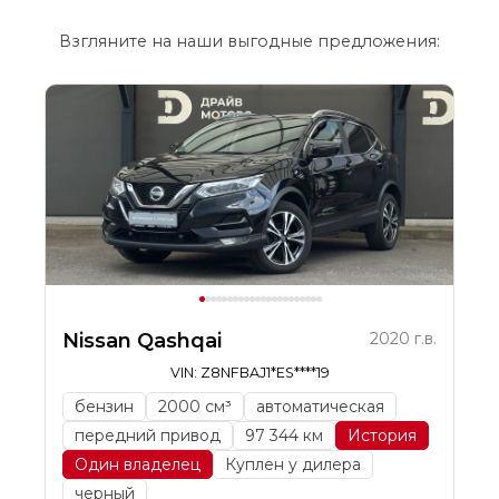
Взгляните на наши выгодные предложения:
Nissan Qashqai
2020 г.в.
VIN: Z8NFBAJ1*ES****19
бензин
2000 см³
автоматическая
передний привод
97 344 км
История
Один владелец
Куплен у дилера
черный