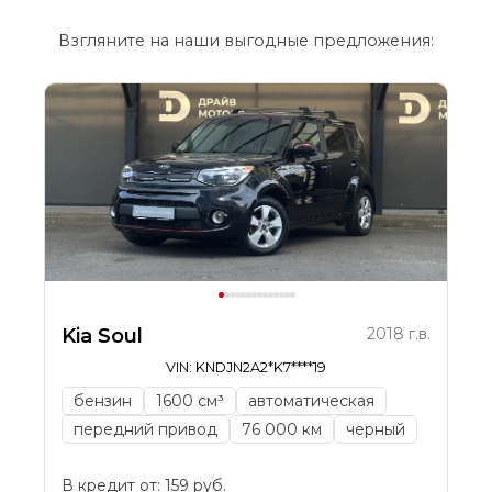
Взгляните на наши выгодные предложения:
Kia Soul
2018 г.в.
VIN: KNDJN2A2*K7****19
бензин
1600 см³
автоматическая
передний привод
76 000 км
черный
В кредит от: 159 руб.