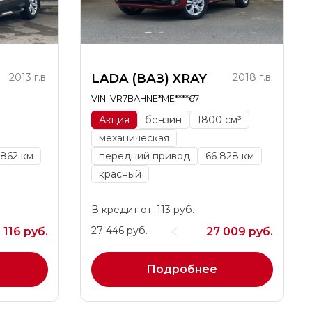
2013 г.в.
LADA (ВАЗ) XRAY
2018 г.в.
VIN: VR7BAHNE*ME****67
Акция
бензин
1800 см³
механическая
 862 км
передний привод
66 828 км
красный
В кредит от: 113 руб.
27 446 руб.
 116 руб.
27 009 руб.
Подробнее