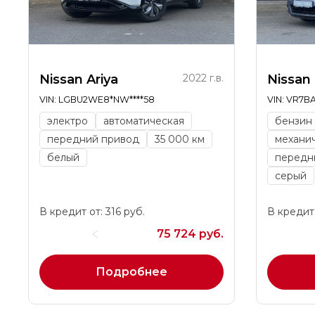
Nissan Ariya
2022 г.в.
Nissan
VIN: LGBU2WE8*NW****58
VIN: VR7B
электро
автоматическая
бензин
передний привод
35 000 км
механи
белый
передн
серый
В кредит от: 316 руб.
В кредит 
75 724 руб.
Подробнее