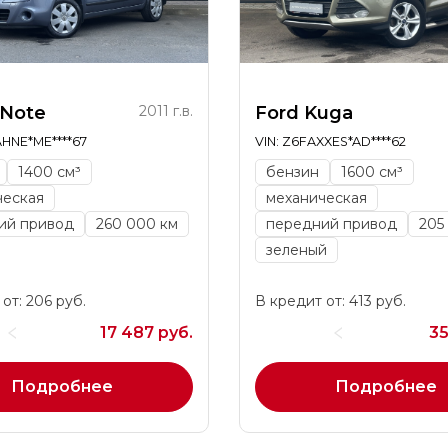
 Note
2011 г.в.
Ford Kuga
AHNE*ME****67
VIN: Z6FAXXES*AD****62
1400 см³
бензин
1600 см³
ческая
механическая
ий привод
260 000 км
передний привод
205
зеленый
от: 206 руб.
В кредит от: 413 руб.
17 487 руб.
35
Подробнее
Подробнее