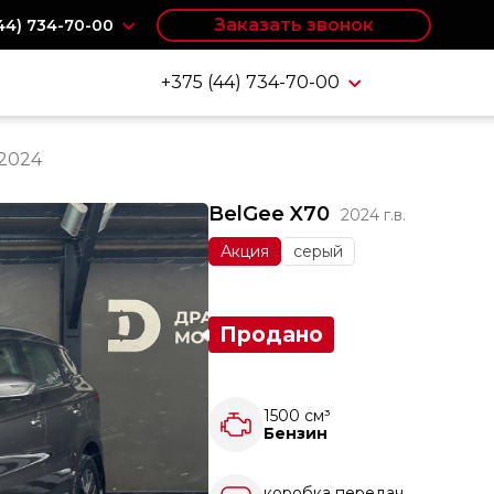
Заказать звонок
(44) 734-70-00
+375 (44) 734-70-00
 2024
BelGee X70
2024 г.в.
Акция
серый
Продано
1500 см³
Бензин
коробка передач