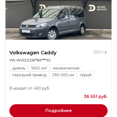
Volkswagen Caddy
2011 г.в.
VIN: WV2ZZZ2K*BX****30
дизель
1600 см³
механическая
передний привод
290 000 км
серый
В кредит от: 430 руб.
36 551 руб.
Подробнее