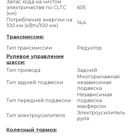
Запас хода на чистом
электричестве по CLTC
605
(км)
Потребление энергии на
14,4
100 км (кВтч/100 км)
Трансмиссия:
Тип трансмиссии
Редуктор
Рулевое управление
шасси:
Тип привода
Задний
Многорычажная
Тип задней подвески
независимая
подвеска
Независимая
Тип передней подвески
подвеска
макферсон
Электроусилитель
Тип электроусилителя
руля
Колесный тормоз: