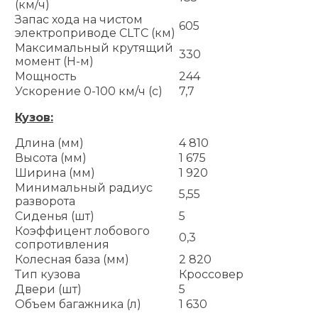
(км/ч)
Запас хода на чистом
605
электроприводе CLTC (км)
Максимальный крутящий
330
момент (Н-м)
Мощность
244
Ускорение 0-100 км/ч (с)
7,7
Кузов:
Длина (мм)
4 810
Высота (мм)
1 675
Ширина (мм)
1 920
Минимальный радиус
5,55
разворота
Сиденья (шт)
5
Коэффицент лобового
0,3
сопротивления
Колесная база (мм)
2 820
Тип кузова
Кроссовер
Двери (шт)
5
Объем багажника (л)
1 630