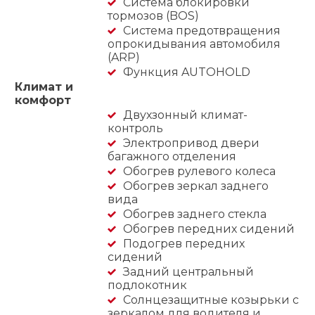
Система блокировки
тормозов (BOS)
Система предотвращения
опрокидывания автомобиля
(ARP)
Функция AUTOHOLD
Климат и
комфорт
Двухзонный климат-
контроль
Электропривод двери
багажного отделения
Обогрев рулевого колеса
Обогрев зеркал заднего
вида
Обогрев заднего стекла
Обогрев передних сидений
Подогрев передних
сидений
Задний центральный
подлокотник
Солнцезащитные козырьки с
зеркалом для водителя и