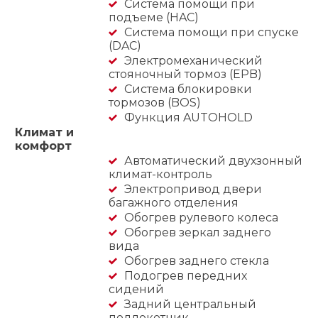
Система помощи при
подъеме (HAC)
Система помощи при спуске
(DAC)
Электромеханический
стояночный тормоз (EPB)
Система блокировки
тормозов (BOS)
Функция AUTOHOLD
Климат и
комфорт
Автоматический двухзонный
климат-контроль
Электропривод двери
багажного отделения
Обогрев рулевого колеса
Обогрев зеркал заднего
вида
Обогрев заднего стекла
Подогрев передних
сидений
Задний центральный
подлокотник