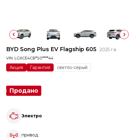
BYD Song Plus EV Flagship 605
2025 г.в.
VIN: LGXCE4CB*S0****44
Акция
Гарантия
cветло-серый
Продано
Электро
привод