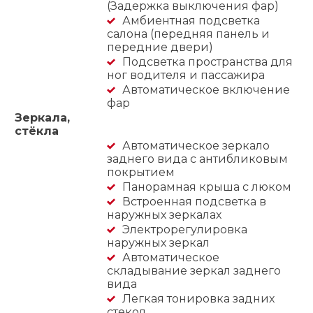
(Задержка выключения фар)
Амбиентная подсветка
салона (передняя панель и
передние двери)
Подсветка пространства для
ног водителя и пассажира
Автоматическое включение
фар
Зеркала,
стёкла
Автоматическое зеркало
заднего вида с антибликовым
покрытием
Панорамная крыша с люком
Встроенная подсветка в
наружных зеркалах
Электрорегулировка
наружных зеркал
Автоматическое
складывание зеркал заднего
вида
Легкая тонировка задних
стекол