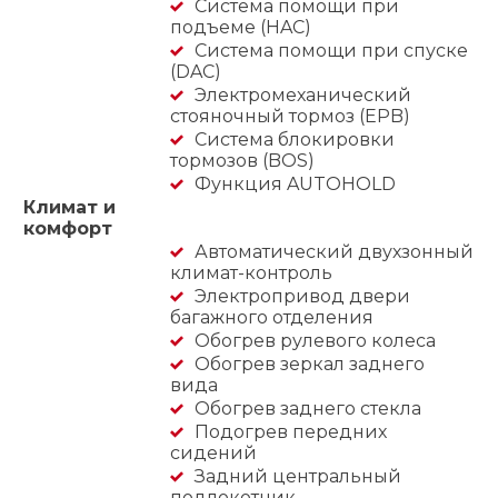
Система помощи при
подъеме (HAC)
Система помощи при спуске
(DAC)
Электромеханический
стояночный тормоз (EPB)
Система блокировки
тормозов (BOS)
Функция AUTOHOLD
Климат и
комфорт
Автоматический двухзонный
климат-контроль
Электропривод двери
багажного отделения
Обогрев рулевого колеса
Обогрев зеркал заднего
вида
Обогрев заднего стекла
Подогрев передних
сидений
Задний центральный
подлокотник