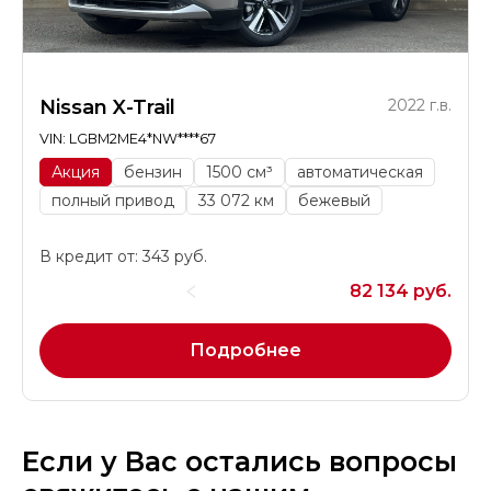
Nissan X-Trail
2022 г.в.
VIN: LGBM2ME4*NW****67
Акция
бензин
1500 см³
автоматическая
полный привод
33 072 км
бежевый
В кредит от: 343 руб.
82 134 руб.
Подробнее
Если у Вас остались вопросы