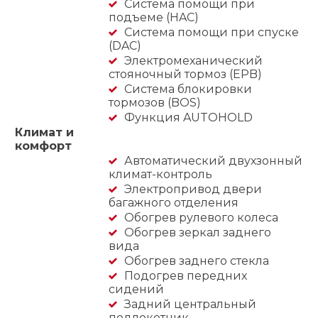
Система помощи при
подъеме (HAC)
Система помощи при спуске
(DAC)
Электромеханический
стояночный тормоз (EPB)
Система блокировки
тормозов (BOS)
Функция AUTOHOLD
Климат и
комфорт
Автоматический двухзонный
климат-контроль
Электропривод двери
багажного отделения
Обогрев рулевого колеса
Обогрев зеркал заднего
вида
Обогрев заднего стекла
Подогрев передних
сидений
Задний центральный
подлокотник