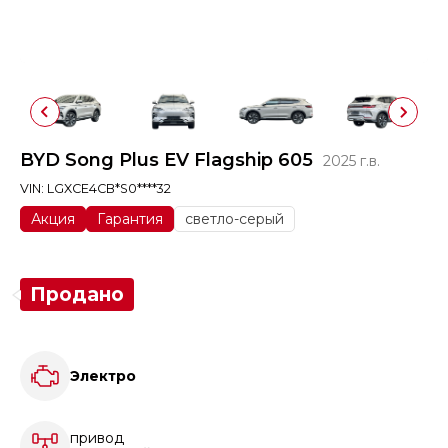
BYD Song Plus EV Flagship 605
2025 г.в.
VIN: LGXCE4CB*S0****32
Акция
Гарантия
cветло-серый
Продано
Электро
привод