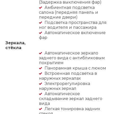
(Задержка выключения фар)
Амбиентная подсветка
салона (передняя панель и
передние двери)
Подсветка пространства для
ног водителя и пассажира
Автоматическое включение
фар
Зеркала,
стёкла
Автоматическое зеркало
заднего вида с антибликовым
покрытием
Панорамная крыша с люком
Встроенная подсветка в
наружных зеркалах
Электрорегулировка
наружных зеркал
Автоматическое
складывание зеркал заднего
вида
Легкая тонировка задних
стекол