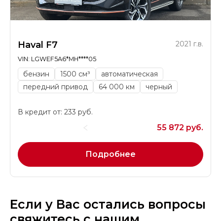
Haval F7
2021 г.в.
VIN: LGWEF5A6*MH****05
бензин
1500 см³
автоматическая
передний привод
64 000 км
черный
В кредит от: 233 руб.
55 872 руб.
Подробнее
Если у Вас остались вопросы
свяжитесь с нашим