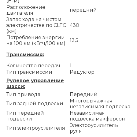
(Н-м)
Расположение
передний
двигателя
Запас хода на чистом
электричестве по CLTC
430
(км)
Потребление энергии
12,5
на 100 км (кВтч/100 км)
Трансмиссия:
Количество передач
1
Тип трансмиссии
Редуктор
Рулевое управление
шасси:
Тип привода
Передний
Многорычажная
Тип задней подвески
независимая подвеска
Тип передней
Независимая
подвески
подвеска макферсон
Электроусилитель
Тип электроусилителя
руля