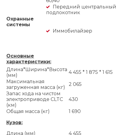
60/40
Передний центральный
подлокотник
Охранные
системы
Иммобилайзер
Основные
характеристики:
Длина*Ширина*Высота
4 455 * 1 875 * 1 615
(мм)
Максимальная
2 065
загруженная масса (кг)
Запас хода на чистом
электроприводе CLTC
430
(км)
Общая масса (кг)
1 690
Кузов:
Длина (мм)
4 455