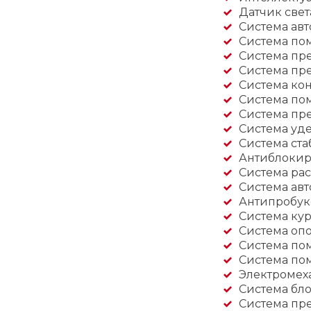
Датчик свет
Система ав
Система по
Система пр
Система пр
Система кон
Система по
Система пр
Система уд
Система ста
Антиблокир
Система ра
Система авт
Антипробукс
Система кур
Система оп
Система по
Система по
Электромех
Система бл
Система пр