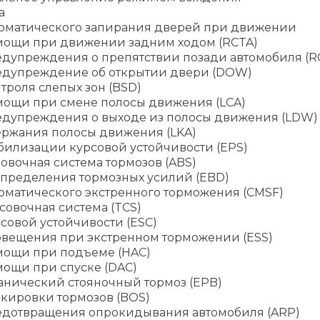
а
томатического запирания дверей при движении
мощи при движении задним ходом (RCTA)
едупреждения о препятствии позади автомобиля (
едупреждение об открытии двери (DOW)
троля слепых зон (BSD)
мощи при смене полосы движения (LCA)
едупреждения о выходе из полосы движения (LDW)
ержания полосы движения (LKA)
билизации курсовой устойчивости (EPS)
овочная система тормозов (ABS)
спределения тормозных усилий (EBD)
оматического экстренного торможения (CMSF)
овочная система (TCS)
совой устойчивости (ESC)
овещения при экстренном торможении (ESS)
мощи при подъеме (HAC)
мощи при спуске (DAC)
анический стояночный тормоз (EPB)
окировки тормозов (BOS)
едотвращения опрокидывания автомобиля (ARP)