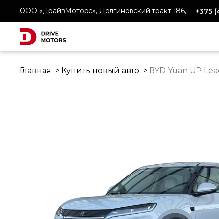
ООО «ДрайвМоторс», Долгиновский тракт 186,
+375 
Главная
Купить новый авто
BYD Yuan UP Lea