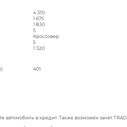
4 310
1 675
1 830
5
Кроссовер
5
1 320
м)
401
йте автомобиль в кредит. Также возможен зачет TRADE