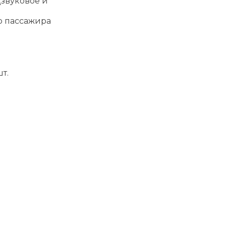
(звуковое и
о пассажира
т.