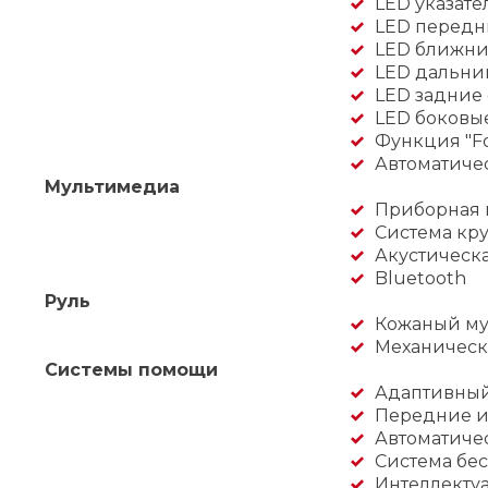
LED указате
LED передн
LED ближни
LED дальни
LED задние
LED боковые
Функция "F
Автоматиче
Мультимедиа
Приборная 
Система кру
Акустическ
Bluetooth
Руль
Кожаный му
Механическ
Системы помощи
Адаптивный 
Передние и
Автоматиче
Система бес
Интеллекту