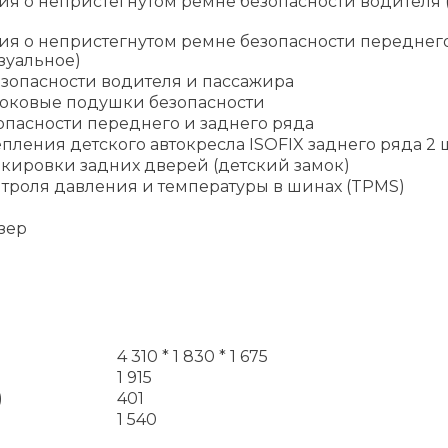
я о непристегнутом ремне безопасности водителя 
ия о непристегнутом ремне безопасности переднег
зуальное)
зопасности водителя и пассажира
оковые подушки безопасности
опасности переднего и заднего ряда
пления детского автокресла ISOFIX заднего ряда 2 ш
окировки задних дверей (детский замок)
троля давления и температуры в шинах (TPMS)
зер
4 310 * 1 830 * 1 675
1 915
)
401
1 540