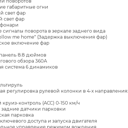
ли поворотов
ие габаритные огни
й свет фар
й свет фар
 фонари
 сигналы поворота в зеркале заднего вида
ollow me home" (Задержка выключения фар)
ское включение фар
панель 8.8 дюймов
гового обзора 360А
ая система 6 динамиков
льтируль
ая регулировка рулевой колонки в 4-х направления
круиз-контроль (ACC) 0-150 км/ч
 задние датчики парковки
ская парковка
ключевого доступа и запуска двигателя
альное управление режимом вождения