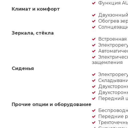
Функция A
Климат и комфорт
Двухзонный
Обогрев зер
Солнцезащи
Зеркала, стёкла
Встроенная 
Электрорег
Автоматиче
Электрическ
защемления
Сиденья
Электрорег
Складывани
Двухсторон
Двухсторонн
Передний ц
Прочие опции и оборудование
Беспроводн
Передние р
Трехточечн