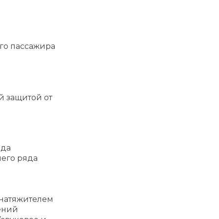
го пассажира
й защитой от
яда
него ряда
днатяжителем
ений