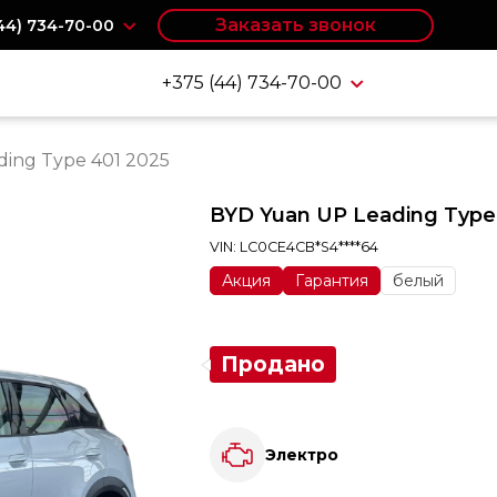
Заказать звонок
(44) 734-70-00
+375 (44) 734-70-00
ding Type 401 2025
BYD Yuan UP Leading Type
VIN: LC0CE4CB*S4****64
Акция
Гарантия
белый
Продано
Электро