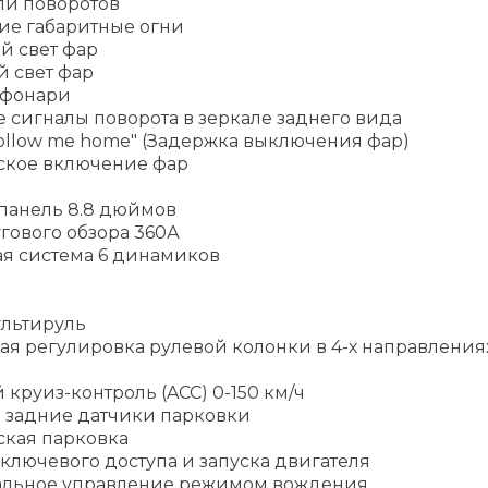
ли поворотов
ие габаритные огни
й свет фар
й свет фар
 фонари
 сигналы поворота в зеркале заднего вида
ollow me home" (Задержка выключения фар)
ское включение фар
панель 8.8 дюймов
гового обзора 360А
ая система 6 динамиков
льтируль
ая регулировка рулевой колонки в 4-х направления
круиз-контроль (ACC) 0-150 км/ч
 задние датчики парковки
ская парковка
ключевого доступа и запуска двигателя
альное управление режимом вождения