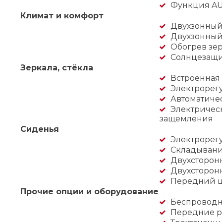
Функция A
Климат и комфорт
Двухзонный
Двухзонный
Обогрев зер
Солнцезащи
Зеркала, стёкла
Встроенная 
Электрорег
Автоматиче
Электрическ
защемления
Сиденья
Электрорег
Складывани
Двухсторон
Двухсторонн
Передний ц
Прочие опции и оборудование
Беспроводн
Передние р