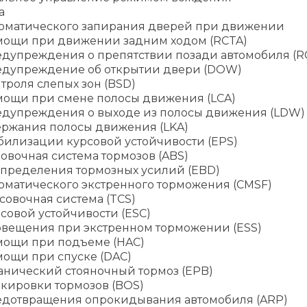
а
томатического запирания дверей при движении
мощи при движении задним ходом (RCTA)
едупреждения о препятствии позади автомобиля (
едупреждение об открытии двери (DOW)
троля слепых зон (BSD)
мощи при смене полосы движения (LCA)
едупреждения о выходе из полосы движения (LDW)
ержания полосы движения (LKA)
билизации курсовой устойчивости (EPS)
овочная система тормозов (ABS)
спределения тормозных усилий (EBD)
оматического экстренного торможения (CMSF)
овочная система (TCS)
совой устойчивости (ESC)
овещения при экстренном торможении (ESS)
мощи при подъеме (HAC)
мощи при спуске (DAC)
анический стояночный тормоз (EPB)
окировки тормозов (BOS)
едотвращения опрокидывания автомобиля (ARP)