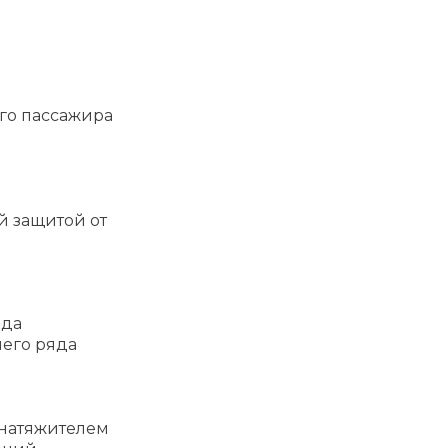
го пассажира
й защитой от
яда
него ряда
днатяжителем