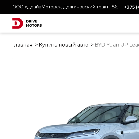
ООО «ДрайвМоторс», Долгиновский тракт 186,
+375 
Главная
Купить новый авто
BYD Yuan UP Lea