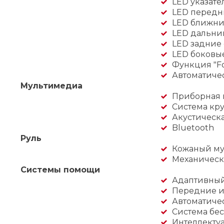
LED указате
LED передн
LED ближни
LED дальни
LED задние
LED боковые
Функция "F
Автоматиче
Мультимедиа
Приборная 
Система кру
Акустическ
Bluetooth
Руль
Кожаный му
Механическ
Системы помощи
Адаптивный 
Передние и
Автоматиче
Система бес
Интеллекту