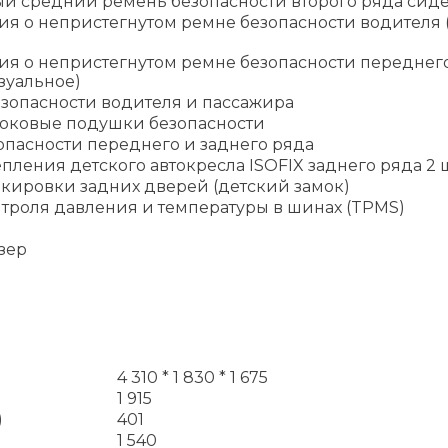
ый средний ремень безопасности второго ряда сид
я о непристегнутом ремне безопасности водителя 
ия о непристегнутом ремне безопасности переднег
зуальное)
зопасности водителя и пассажира
оковые подушки безопасности
опасности переднего и заднего ряда
пления детского автокресла ISOFIX заднего ряда 2 ш
окировки задних дверей (детский замок)
троля давления и температуры в шинах (TPMS)
зер
4 310 * 1 830 * 1 675
1 915
)
401
1 540