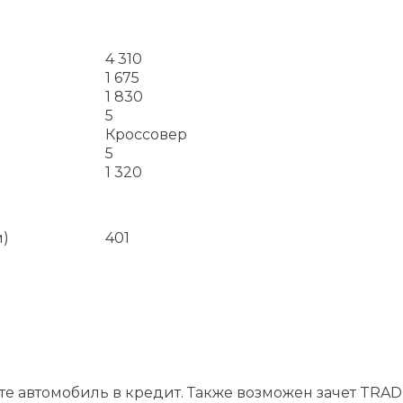
4 310
1 675
1 830
5
Кроссовер
5
1 320
м)
401
йте автомобиль в кредит. Также возможен зачет TRADE