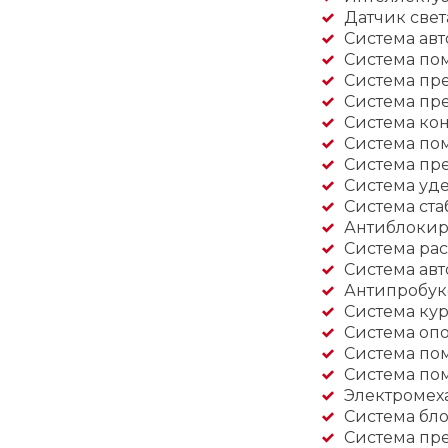
Датчик свет
Система ав
Система по
Система пр
Система пр
Система кон
Система по
Система пр
Система уд
Система ста
Антиблокир
Система ра
Система авт
Антипробукс
Система кур
Система оп
Система по
Система по
Электромех
Система бл
Система пр