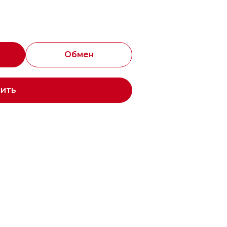
Обмен
пить