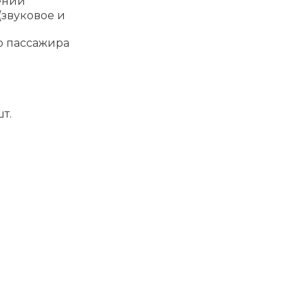
ений
(звуковое и
о пассажира
т.