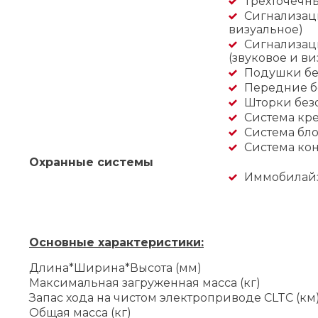
Трехточечн
Сигнализаци
визуальное)
Сигнализац
(звуковое и ви
Подушки бе
Передние б
Шторки без
Система кре
Система бл
Система кон
Охранные системы
Иммобилай
Основные характеристики:
Длина*Ширина*Высота (мм)
Максимальная загруженная масса (кг)
Запас хода на чистом электроприводе CLTC (км
Общая масса (кг)