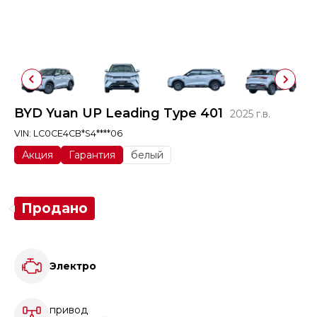
BYD Yuan UP Leading Type 401
2025 г.в.
VIN: LC0CE4CB*S4****06
Акция
Гарантия
белый
Продано
Электро
привод