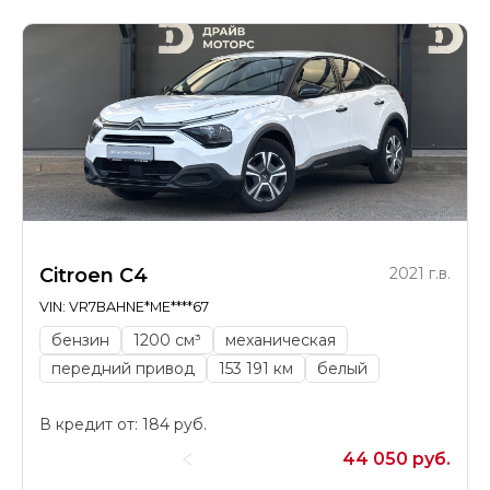
Citroen C4
2021 г.в.
VIN: VR7BAHNE*ME****67
бензин
1200 см³
механическая
передний привод
153 191 км
белый
В кредит от: 184 руб.
44 050 руб.