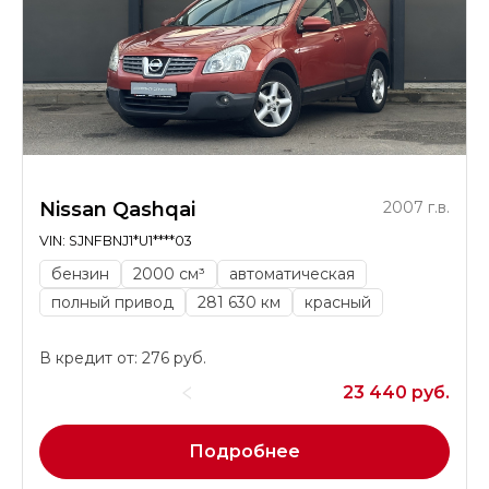
Nissan Qashqai
2007 г.в.
VIN: SJNFBNJ1*U1****03
бензин
2000 см³
автоматическая
полный привод
281 630 км
красный
В кредит от: 276 руб.
23 440 руб.
Подробнее