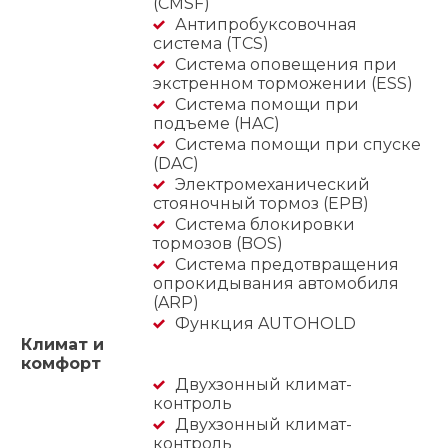
(CMSF)
Антипробуксовочная
система (TCS)
Система оповещения при
экстренном торможении (ESS)
Система помощи при
подъеме (HAC)
Система помощи при спуске
(DAC)
Электромеханический
стояночный тормоз (EPB)
Система блокировки
тормозов (BOS)
Система предотвращения
опрокидывания автомобиля
(ARP)
Функция AUTOHOLD
Климат и
комфорт
Двухзонный климат-
контроль
Двухзонный климат-
контроль