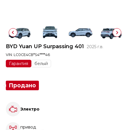
BYD Yuan UP Surpassing 401
2025 г.в.
VIN: LC0CE4CB*S4****46
Гарантия
белый
Продано
Электро
привод