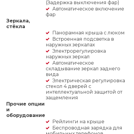
(Задержка выключения фар)
Автоматическое включение
фар
Зеркала,
стёкла
Панорамная крыша с люком
Встроенная подсветка в
наружных зеркалах
Электрорегулировка
наружных зеркал
Автоматическое
складывание зеркал заднего
вида
Электрическая регулировка
стекол 4 дверей с
интеллектуальной защитой от
защемления
Прочие опции
и
оборудование
Рейлинги на крыше
Беспроводная зарядка для
мобильных телефонов