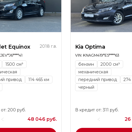
let Equinox
2018 г.в.
Kia Optima
JEV*J6****41
VIN: KNAGM419*E5****63
1500 см³
бензин
2000 см³
ическая
механическая
ий привод
114 465 км
передний привод
274
черный
от: 200 руб.
В кредит от: 311 руб.
48 046 руб.
26