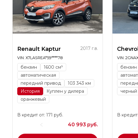
Renault Kaptur
2017 г.в.
Chevro
VIN: X7LASREA*59****78
VIN: 2GNAX
бензин
1600 см³
бензин
автоматическая
автомат
передний привод
103 343 км
передн
История
Куплен у дилера
черный
оранжевый
В кредит от: 171 руб.
В кредит 
40 993 руб.