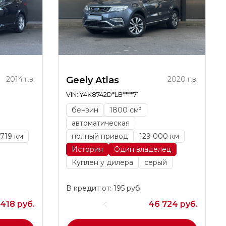
2014 г.в.
Geely Atlas
2020 г.в.
VIN: Y4K8742D*LB****71
бензин
1800 см³
автоматическая
 719 км
полный привод
129 000 км
История
Один владелец
Куплен у дилера
серый
В кредит от: 195 руб.
 418 руб.
46 724 руб.