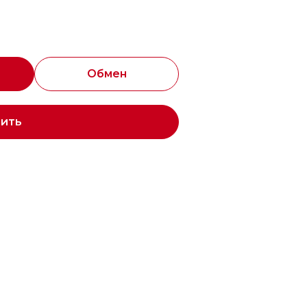
Обмен
пить