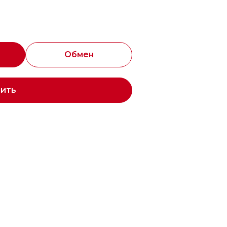
Обмен
пить