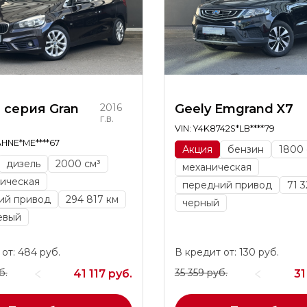
 серия Gran
2016
Geely Emgrand X7
г.в.
VIN: Y4K8742S*LB****79
AHNE*ME****67
Акция
бензин
1800 
дизель
2000 см³
механическая
ическая
передний привод
71 3
ий привод
294 817 км
черный
евый
от: 484 руб.
В кредит от: 130 руб.
б.
35 359 руб.
41 117 руб.
31