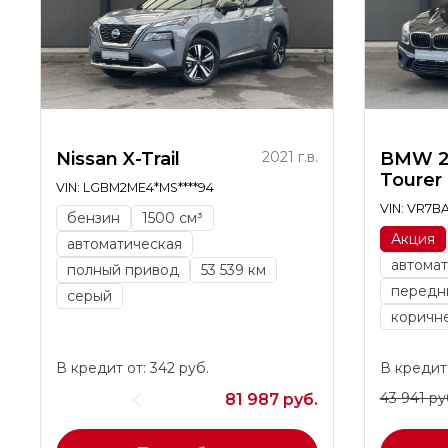
Nissan X-Trail
2021 г.в.
BMW 2
Tourer
VIN: LGBM2ME4*MS****94
VIN: VR7B
бензин
1500 см³
Акция
автоматическая
автомат
полный привод
53 539 км
передн
серый
коричн
В кредит от: 342 руб.
В кредит 
43 941 ру
81 987 руб.