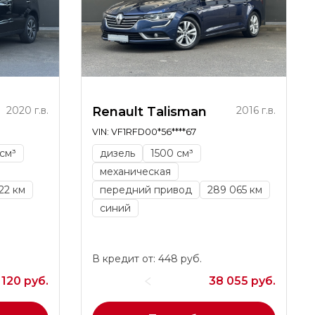
2020 г.в.
Renault Talisman
2016 г.в.
VIN: VF1RFD00*56****67
см³
дизель
1500 см³
механическая
22 км
передний привод
289 065 км
синий
В кредит от: 448 руб.
 120 руб.
38 055 руб.