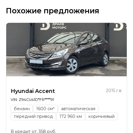
Похожие предложения
Hyundai Accent
2015 г.в.
VIN: Z94CU41D*FR****91
бензин
1600 см³
автоматическая
передний привод
172 960 км
коричневый
В кредит от: 358 руб.