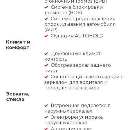
стояночный тормоз (EPB)
Система блокировки
тормозов (BOS)
Система предотвращения
опрокидывания автомобиля
(ARP)
Функция AUTOHOLD
Климат и
комфорт
Двухзонный климат-
контроль
Обогрев зеркал заднего
вида
Солнцезащитные козырьки с
зеркалом для водителя и
переднего пассажира
Зеркала,
стёкла
Встроенная подсветка в
наружных зеркалах
Электрорегулировка
наружных зеркал
Автоматическое