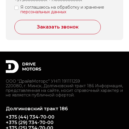
Подробнее
Подробнее
Подробнее
Я соглашаюсь на обработку и хранение
персональных данных
Заказать звонок
ООО “ДрайвМоторс” УНП 191111259
220080, г. Минск, Долгиновский тракт 186 Информация,
представленная на сайте, носит справочный характер и
не является публичной офертой.
Долгиновский тракт 186
+375 (44) 734-70-00
+375 (29) 734-70-00
+375 (25) 734-70-00