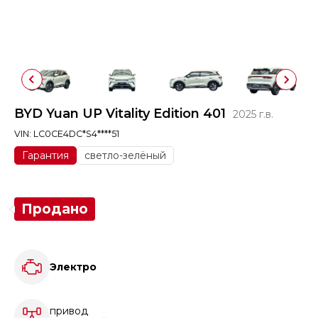
BYD Yuan UP Vitality Edition 401
2025 г.в.
VIN: LC0CE4DC*S4****51
Гарантия
светло-зелёный
Продано
Электро
привод