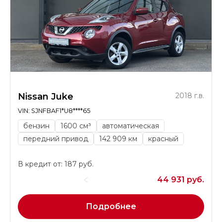
Nissan Juke
2018 г.в.
VIN: SJNFBAF1*U8****65
бензин
1600 см³
автоматическая
передний привод
142 909 км
красный
В кредит от: 187 руб.
44 931 руб.
Подробнее