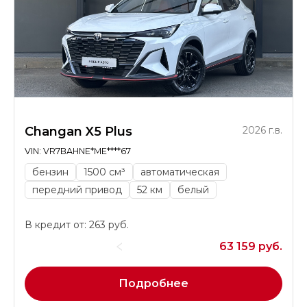
Changan X5 Plus
2026 г.в.
VIN: VR7BAHNE*ME****67
бензин
1500 см³
автоматическая
передний привод
52 км
белый
В кредит от: 263 руб.
63 159 руб.
Подробнее