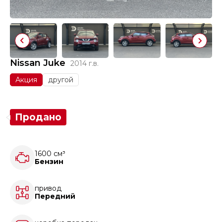
Nissan Juke
2014 г.в.
Акция
другой
Продано
1600 см³
Бензин
привод
Передний