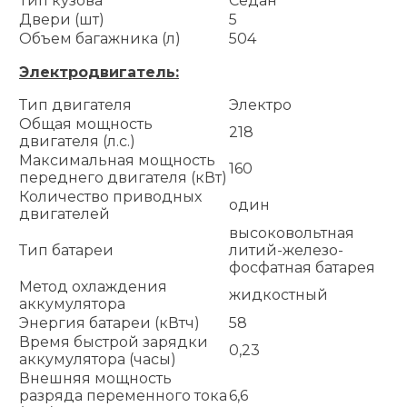
Тип кузова
Седан
Двери (шт)
5
Объем багажника (л)
504
Электродвигатель:
Тип двигателя
Электро
Общая мощность
218
двигателя (л.с.)
Максимальная мощность
160
переднего двигателя (кВт)
Количество приводных
один
двигателей
высоковольтная
Тип батареи
литий-железо-
фосфатная батарея
Метод охлаждения
жидкостный
аккумулятора
Энергия батареи (кВтч)
58
Время быстрой зарядки
0,23
аккумулятора (часы)
Внешняя мощность
разряда переменного тока
6,6