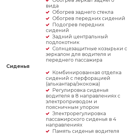
Обогрев зеркал заднего
вида
Обогрев заднего стекла
Обогрев передних сидений
Подогрев передних
сидений
Задний центральный
подлокотник
Солнцезащитные козырьки с
зеркалом для водителя и
переднего пассажира
Сиденья
Комбинированная отделка
сидений с перфорацией
(алькантара/экокожа)
Регулировка сиденья
водителя в 8 направлениях с
электроприводом и
поясничным упором
Электрорегулировка
пассажирского сиденья в 4
направлениях
Память сиденья водителя