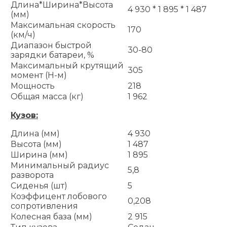
Длина*Ширина*Высота
4 930 * 1 895 * 1 487
(мм)
Максимальная скорость
170
(км/ч)
Диапазон быстрой
30-80
зарядки батареи, %
Максимальный крутящий
305
момент (Н-м)
Мощность
218
Общая масса (кг)
1 962
Кузов:
Длина (мм)
4 930
Высота (мм)
1 487
Ширина (мм)
1 895
Минимальный радиус
5,8
разворота
Сиденья (шт)
5
Коэффицент лобового
0,208
сопротивления
Колесная база (мм)
2 915