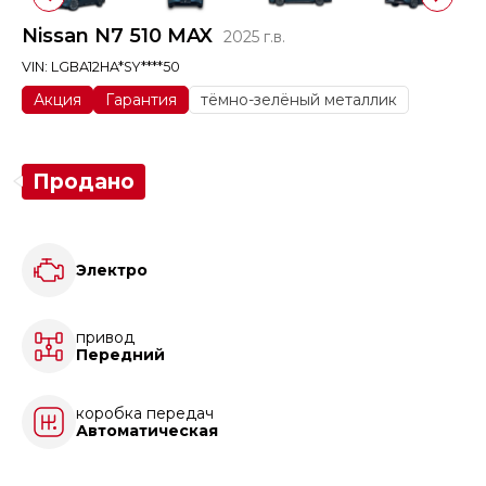
Nissan N7 510 MAX
2025 г.в.
VIN: LGBA12HA*SY****50
Акция
Гарантия
тёмно-зелёный металлик
Продано
Электро
привод
Передний
коробка передач
Автоматическая