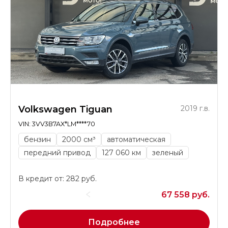
Volkswagen Tiguan
2019 г.в.
VIN: 3VV3B7AX*LM****70
бензин
2000 см³
автоматическая
передний привод
127 060 км
зеленый
В кредит от: 282 руб.
67 558 руб.
Подробнее