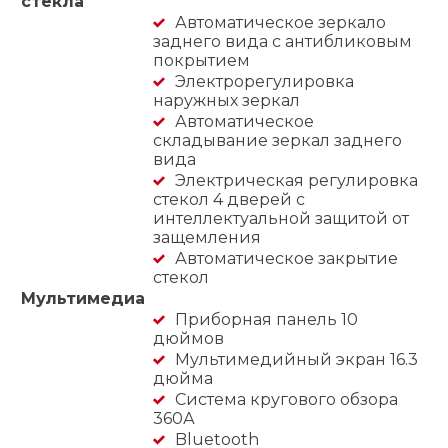
стёкла
Автоматическое зеркало
заднего вида с антибликовым
покрытием
Электрорегулировка
наружных зеркал
Автоматическое
складывание зеркал заднего
вида
Электрическая регулировка
стекол 4 дверей с
интеллектуальной защитой от
защемления
Автоматическое закрытие
стекол
Мультимедиа
Приборная панель 10
дюймов
Мультимедийный экран 16.3
дюйма
Система кругового обзора
360А
Bluetooth