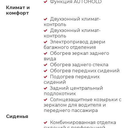
Функция AUTOHOLD
Климат и
комфорт
Двухзонный климат-
контроль
Двухзонный климат-
контроль
Электропривод двери
багажного отделения
Обогрев зеркал заднего
вида
Обогрев заднего стекла
Обогрев передних сидений
Подогрев передних
сидений
Задний центральный
подлокотник
Солнцезащитные козырьки с
зеркалом для водителя и
переднего пассажира
Сиденья
Комбинированная отделка
сидений с перфорацией