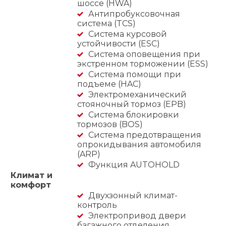
шоссе (HWA)
Антипробуксовочная
система (TCS)
Система курсовой
устойчивости (ESC)
Система оповещения при
экстренном торможении (ESS)
Система помощи при
подъеме (HAC)
Электромеханический
стояночный тормоз (EPB)
Система блокировки
тормозов (BOS)
Система предотвращения
опрокидывания автомобиля
(ARP)
Функция AUTOHOLD
Климат и
комфорт
Двухзонный климат-
контроль
Электропривод двери
багажного отделения