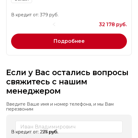
В кредит от: 379 руб.
32 178 руб.
Подробнее
Если у Вас остались вопросы
свяжитесь с нашим
менеджером
Введите Ваше имя и номер телефона, и мы Вам
перезвоним
Mercedes-Benz C-Класс
Changan CS55
Nissan Qashqai
2007 г.в.
2003 г.в.
2026 г.в.
В кредит от: 227 руб.
В кредит от: 294 руб.
В кредит от: 275 руб.
VIN: WDB20301*1A****82
VIN: LS5A3DKE*TA****78
VIN: SJNFBNJ1*U1****03