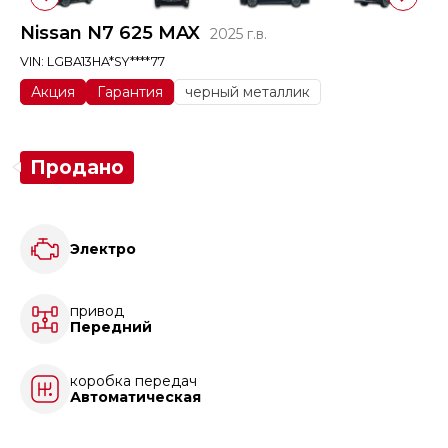
Nissan N7 625 MAX
2025 г.в.
VIN: LGBA13HA*SY****77
Акция
Гарантия
черный металлик
Продано
Электро
привод
Передний
коробка передач
Автоматическая