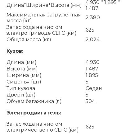
4 930 * 1 895 *
Длина*Ширина*Высота (мм)
1 487
Максимальная загруженная
2 380
масса (кг)
Запас хода на чистом
625
электроприводе CLTC (км)
Общая масса (кг)
2 024
Кузов:
Длина (мм)
4 930
Высота (мм)
1 487
Ширина (мм)
1 895
Сиденья (шт)
5
Тип кузова
Седан
Двери (шт)
5
Объем багажника (л)
504
Электродвигатель:
Запас хода на чистом
625
электричестве по CLTC (км)