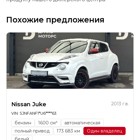
Похожие предложения
Nissan Juke
2013 г.в.
VIN: SJNFANF1*U6****63
бензин
1600 см³
автоматическая
полный привод
173 683 км
Один владелец
белый