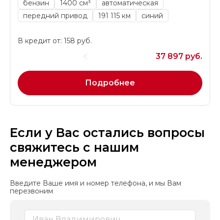
бензин
1400 см³
автоматическая
передний привод
191 115 км
синий
В кредит от: 158 руб.
37 897 руб.
Подробнее
Если у Вас остались вопросы
свяжитесь с нашим
менеджером
Введите Ваше имя и номер телефона, и мы Вам
перезвоним
Skoda Karoq
Volkswagen Caddy
Changan X5 Plus
2020 г.в.
2026 г.в.
2011 г.в.