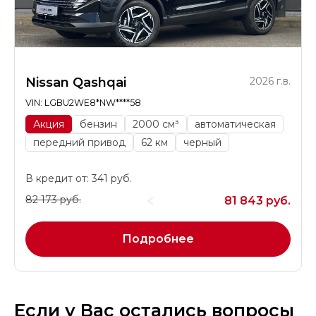
Nissan Qashqai
2026 г.в.
VIN: LGBU2WE8*NW****58
Акция
бензин
2000 см³
автоматическая
передний привод
62 км
черный
В кредит от: 341 руб.
82 173 руб.
81 843 руб.
Подробнее
Если у Вас остались вопросы