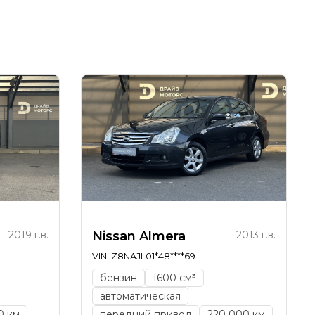
2019 г.в.
Nissan Almera
2013 г.в.
VIN: Z8NAJL01*48****69
бензин
1600 см³
автоматическая
0 км
передний привод
220 000 км