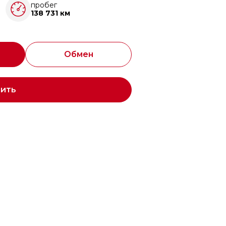
пробег
138 731 км
Обмен
пить