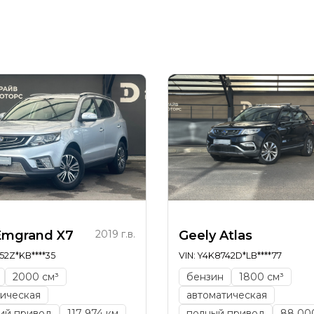
я
Emgrand X7
2019 г.в.
Geely Atlas
52Z*KB****35
VIN: Y4K8742D*LB****77
2000 см³
бензин
1800 см³
ическая
автоматическая
ий привод
117 974 км
полный привод
88 00