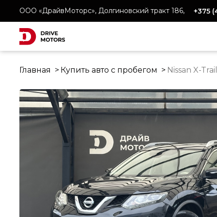
ООО «ДрайвМоторс», Долгиновский тракт 186,
+375 
Главная
Купить авто с пробегом
Nissan X-Trai