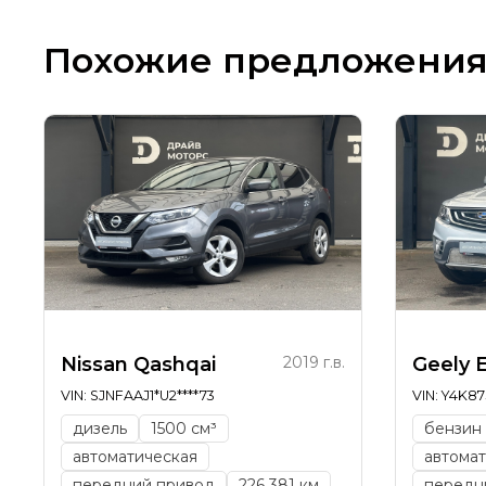
Похожие предложени
Nissan Qashqai
2019 г.в.
Geely 
VIN: SJNFAAJ1*U2****73
VIN: Y4K87
дизель
1500 см³
бензин
автоматическая
автомат
передний привод
226 381 км
передн