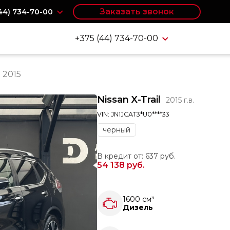
Заказать звонок
(44) 734-70-00
+375 (44) 734-70-00
l 2015
Nissan X-Trail
2015 г.в.
VIN: JN1JCAT3*U0****33
черный
В кредит от: 637 руб.
54 138 руб.
1600 см³
Дизель