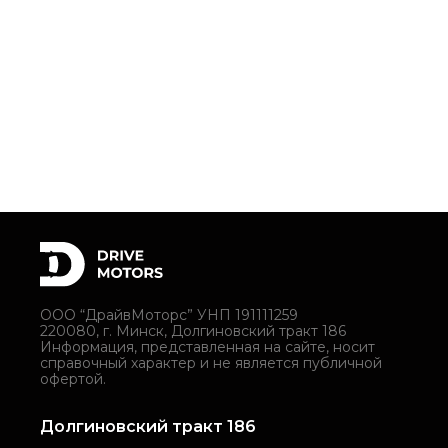
ООО “ДрайвМоторс” УНП 191111259
220080, г. Минск, Долгиновский тракт 186
Информация, представленная на сайте, носит
справочный характер и не является публичной
офертой.
Долгиновский тракт 186