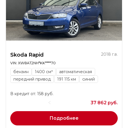
Skoda Rapid
2018 г.в.
VIN: XW8AT2NH*KK****70
бензин
1400 см³
автоматическая
передний привод
191 115 км
синий
В кредит от: 158 руб.
37 862 руб.
Подробнее