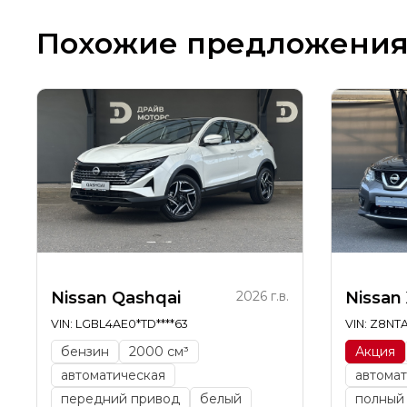
Похожие предложени
Nissan Qashqai
2026 г.в.
Nissan 
VIN: LGBL4AE0*TD****63
VIN: Z8NT
бензин
2000 см³
Акция
автоматическая
автомат
передний привод
белый
полный