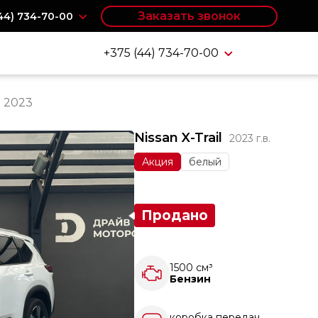
Заказать звонок
(44) 734-70-00
+375 (44) 734-70-00
l 2023
Nissan X-Trail
2023 г.в.
Акция
белый
Продано
1500 см³
Бензин
коробка передач