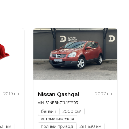
2019 г.в.
Nissan Qashqai
2007 г.в.
VIN: SJNFBNJ1*U1****03
бензин
2000 см³
автоматическая
521 км
полный привод
281 630 км