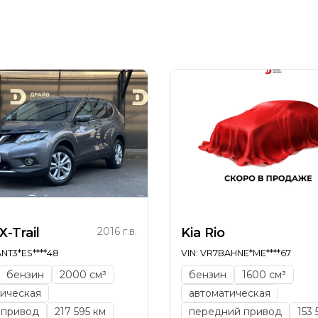
я
X-Trail
2016 г.в.
Kia Rio
ANT3*ES****48
VIN: VR7BAHNE*ME****67
бензин
2000 см³
бензин
1600 см³
ическая
автоматическая
 привод
217 595 км
передний привод
153 