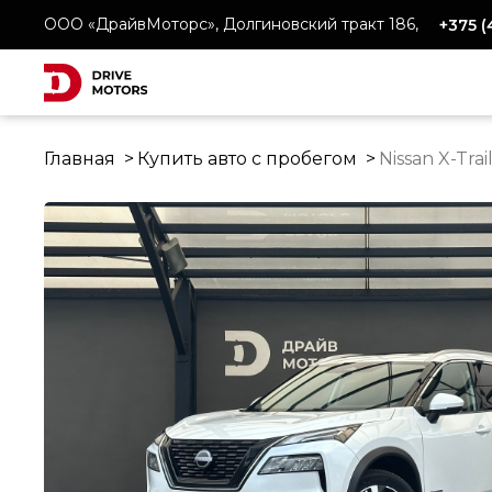
ООО «ДрайвМоторс», Долгиновский тракт 186,
+375 
Главная
Купить авто с пробегом
Nissan X-Trai