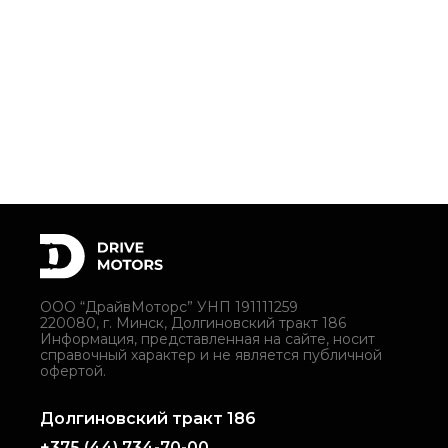
ООО “ДрайвМоторс” УНП 191111259
220080, г. Минск, Долгиновский тракт 186
Информация, представленная на сайте, носит
справочный характер и не является публичной
офертой.
Долгиновский тракт 186
+375 (44) 734-70-00