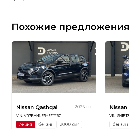
Похожие предложени
Nissan Qashqai
2026 г.в.
Nissan
VIN: VR7BAHNE*ME****67
VIN: 5N1BT
Акция
бензин
2000 см³
бензин