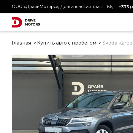
ООО «ДрайвМоторс», Долгиновский тракт 186,
+375 
Главная
Купить авто с пробегом
Skoda Karoq