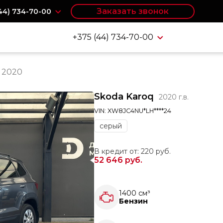
Заказать звонок
(44) 734-70-00
+375 (44) 734-70-00
 2020
Skoda Karoq
2020 г.в.
VIN: XW8JC4NU*LH****24
серый
В кредит от: 220 руб.
52 646 руб.
1400 см³
Бензин