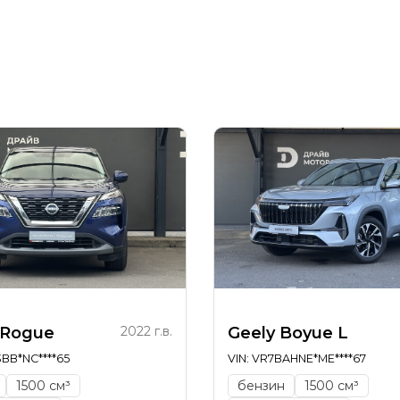
я
 Rogue
2022 г.в.
Geely Boyue L
3BB*NC****65
VIN: VR7BAHNE*ME****67
1500 см³
бензин
1500 см³