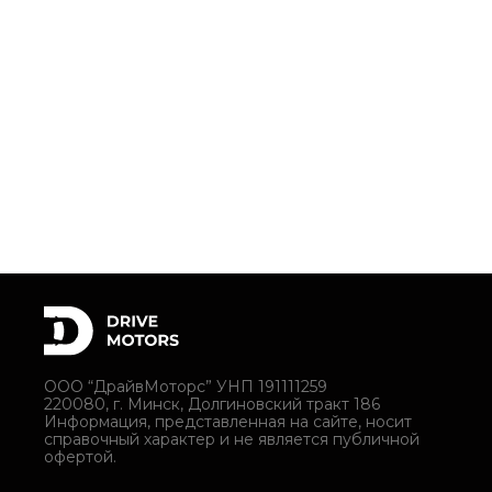
ООО “ДрайвМоторс” УНП 191111259
220080, г. Минск, Долгиновский тракт 186
Информация, представленная на сайте, носит
справочный характер и не является публичной
офертой.