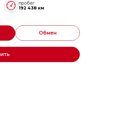
пробег
192 438 км
Обмен
пить