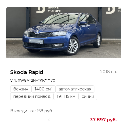
Skoda Rapid
2018 г.в.
VIN: XW8AT2NH*KK****70
бензин
1400 см³
автоматическая
передний привод
191 115 км
синий
В кредит от: 158 руб.
37 897 руб.