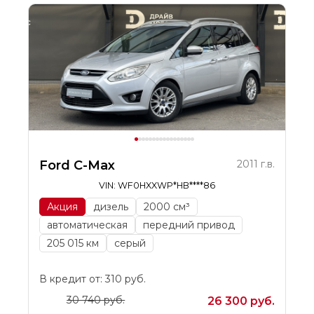
Ford C-Max
2011 г.в.
VIN: WF0HXXWP*HB****86
Акция
дизель
2000 см³
автоматическая
передний привод
205 015 км
серый
В кредит от: 310 руб.
30 740 руб.
26 300 руб.