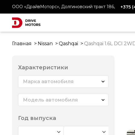
ООО «ДрайвМоторс», Долгиновский тракт 186,
+375 
Главная
Nissan
Qashqai
Qashqai 1.6L DCI 2W
Характеристики
Марка автомобиля
Модель автомобиля
Год выпуска