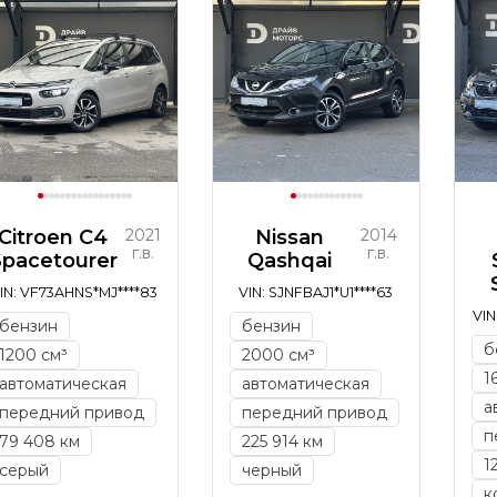
Citroen C4
2021
Nissan
2014
г.в.
г.в.
Spacetourer
Qashqai
IN: VF73AHNS*MJ****83
VIN: SJNFBAJ1*U1****63
VIN
бензин
бензин
б
1200 см³
2000 см³
1
автоматическая
автоматическая
а
передний привод
передний привод
п
79 408 км
225 914 км
1
серый
черный
к