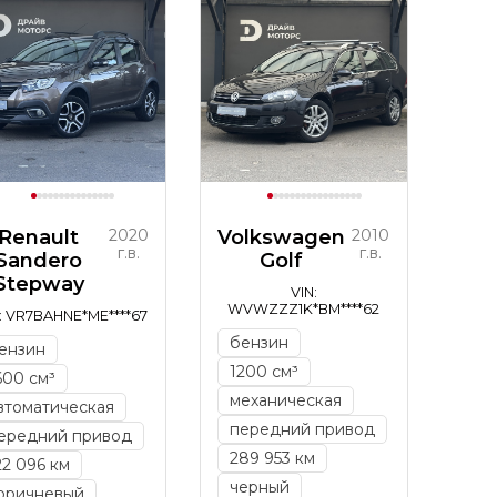
Renault
2020
Volkswagen
2010
г.в.
г.в.
Sandero
Golf
Stepway
VIN:
WVWZZZ1K*BM****62
: VR7BAHNE*ME****67
бензин
ензин
1200 см³
600 см³
механическая
втоматическая
передний привод
ередний привод
289 953 км
22 096 км
черный
оричневый