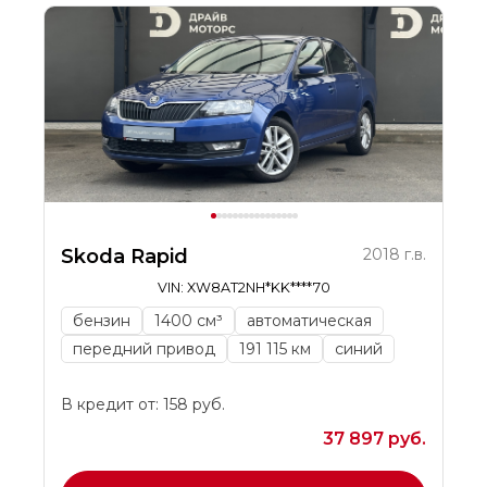
Skoda Rapid
2018 г.в.
VIN: XW8AT2NH*KK****70
бензин
1400 см³
автоматическая
передний привод
191 115 км
синий
В кредит от: 158 руб.
37 897 руб.