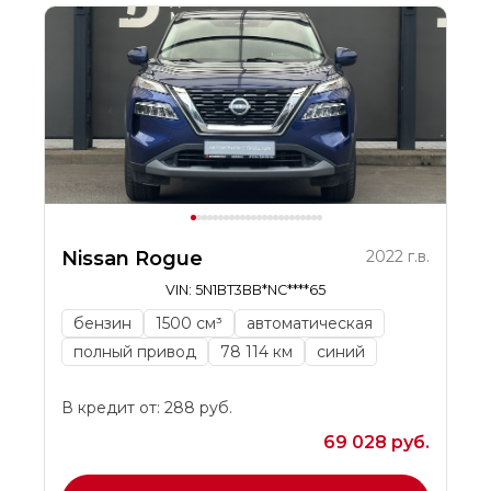
Nissan Rogue
2022 г.в.
VIN: 5N1BT3BB*NC****65
бензин
1500 см³
автоматическая
полный привод
78 114 км
синий
В кредит от: 288 руб.
69 028 руб.