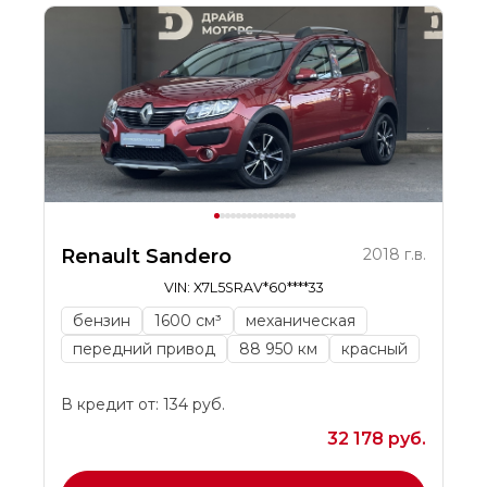
Renault Sandero
2018 г.в.
VIN: X7L5SRAV*60****33
бензин
1600 см³
механическая
передний привод
88 950 км
красный
В кредит от: 134 руб.
32 178 руб.