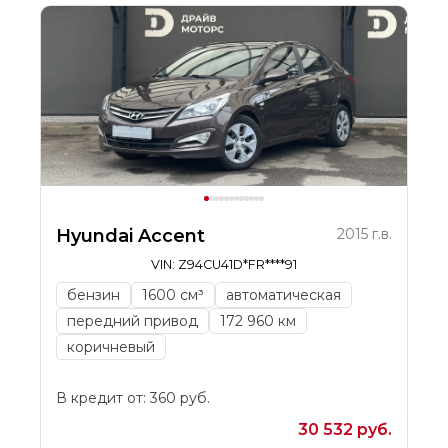
Hyundai Accent
2015 г.в.
VIN: Z94CU41D*FR****91
бензин
1600 см³
автоматическая
передний привод
172 960 км
коричневый
В кредит от: 360 руб.
30 532 руб.