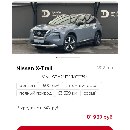
Nissan X-Trail
2021 г.в.
VIN: LGBM2ME4*MS****94
бензин
1500 см³
автоматическая
полный привод
53 539 км
серый
В кредит от: 342 руб.
81 987 руб.