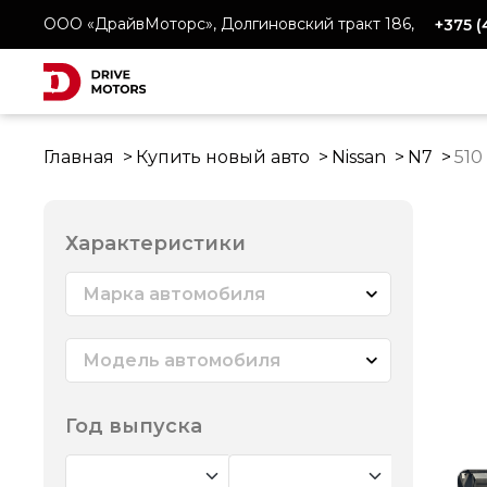
ООО «ДрайвМоторс», Долгиновский тракт 186,
+375 
Главная
Купить новый авто
Nissan
N7
510
Характеристики
Марка автомобиля
Модель автомобиля
Год выпуска