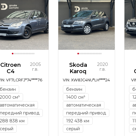
Citroen
2005
Skoda
2020
г.в.
г.в.
C4
Karoq
IN: VF7LCRFJ*74****76
VIN: XW8JC4NU*LH****24
VI
бензин
бензин
б
2000 см³
1400 см³
1
автоматическая
автоматическая
а
передний привод
передний привод
п
288 838 км
192 438 км
1
серый
серый
с