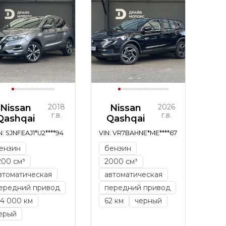
Nissan
2018
Nissan
2026
г.в.
г.в.
Qashqai
Qashqai
N: SJNFEAJ1*U2****94
VIN: VR7BAHNE*ME****67
ензин
бензин
200 см³
2000 см³
втоматическая
автоматическая
ередний привод
передний привод
14 000 км
62 км
черный
ерый