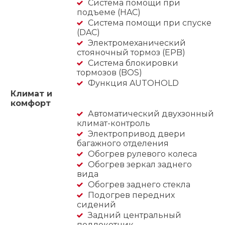
Система помощи при
подъеме (HAC)
Система помощи при спуске
(DAC)
Электромеханический
стояночный тормоз (EPB)
Система блокировки
тормозов (BOS)
Функция AUTOHOLD
Климат и
комфорт
Автоматический двухзонный
климат-контроль
Электропривод двери
багажного отделения
Обогрев рулевого колеса
Обогрев зеркал заднего
вида
Обогрев заднего стекла
Подогрев передних
сидений
Задний центральный
подлокотник