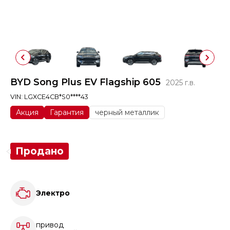
BYD Song Plus EV Flagship 605
2025 г.в.
VIN: LGXCE4CB*S0****43
Акция
Гарантия
черный металлик
Продано
Электро
привод