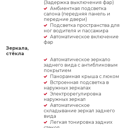
(Задержка выключения фар)
Амбиентная подсветка
салона (передняя панель и
передние двери)
Подсветка пространства для
ног водителя и пассажира
Автоматическое включение
фар
Зеркала,
стёкла
Автоматическое зеркало
заднего вида с антибликовым
покрытием
Панорамная крыша с люком
Встроенная подсветка в
наружных зеркалах
Электрорегулировка
наружных зеркал
Автоматическое
складывание зеркал заднего
вида
Легкая тонировка задних
стекол