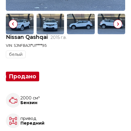
Nissan Qashqai
2015 г.в.
VIN: SJNFBAJ1*U1****95
белый
Продано
2000 см³
Бензин
привод
Передний