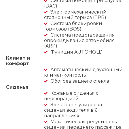
Система помощи при спуске
(DAC)
Электромеханический
стояночный тормоз (EPB)
Система блокировки
тормозов (BOS)
Система предотвращения
опрокидывания автомобиля
(ARP)
Функция AUTOHOLD
Климат и
комфорт
Автоматический двухзонный
климат-контроль
Обогрев заднего стекла
Сиденья
Кожаные сиденья с
перфорацией
Электрорегулировка
сиденья водителя в 6
направлениях
Механическая регулировка
сидения переднего пассажира