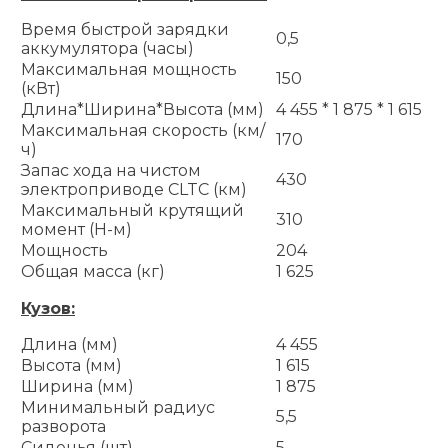
Время быстрой зарядки
0,5
аккумулятора (часы)
Максимальная мощность
150
(кВт)
Длина*Ширина*Высота (мм)
4 455 * 1 875 * 1 615
Максимальная скорость (км/
170
ч)
Запас хода на чистом
430
электроприводе CLTC (км)
Максимальный крутящий
310
момент (Н-м)
Мощность
204
Общая масса (кг)
1 625
Кузов:
Длина (мм)
4 455
Высота (мм)
1 615
Ширина (мм)
1 875
Минимальный радиус
5,5
разворота
Сиденья (шт)
5