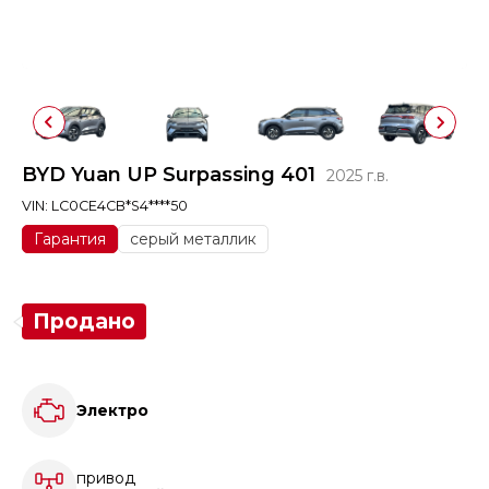
BYD Yuan UP Surpassing 401
2025 г.в.
VIN: LC0CE4CB*S4****50
Гарантия
серый металлик
Продано
Электро
привод