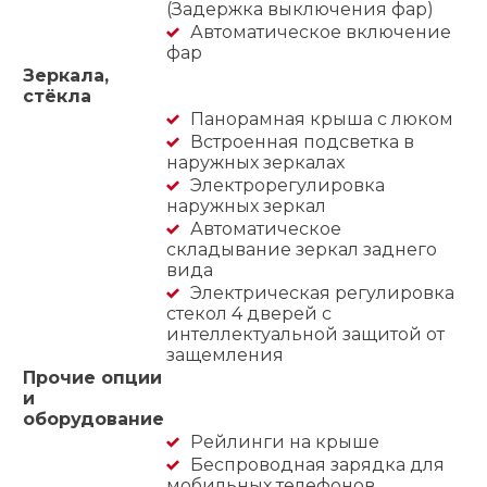
(Задержка выключения фар)
Автоматическое включение
фар
Зеркала,
стёкла
Панорамная крыша с люком
Встроенная подсветка в
наружных зеркалах
Электрорегулировка
наружных зеркал
Автоматическое
складывание зеркал заднего
вида
Электрическая регулировка
стекол 4 дверей с
интеллектуальной защитой от
защемления
Прочие опции
и
оборудование
Рейлинги на крыше
Беспроводная зарядка для
мобильных телефонов