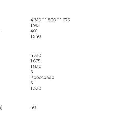
4 310 * 1 830 * 1 675
1 915
)
401
1 540
4 310
1 675
1 830
5
Кроссовер
5
1 320
м)
401