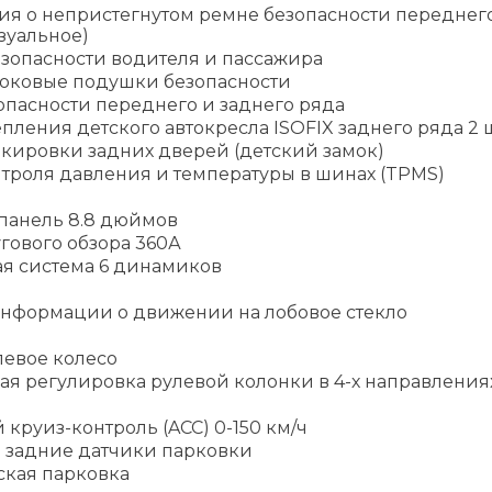
ия о непристегнутом ремне безопасности переднег
зуальное)
зопасности водителя и пассажира
оковые подушки безопасности
опасности переднего и заднего ряда
пления детского автокресла ISOFIX заднего ряда 2 ш
окировки задних дверей (детский замок)
троля давления и температуры в шинах (TPMS)
панель 8.8 дюймов
гового обзора 360А
ая система 6 динамиков
нформации о движении на лобовое стекло
левое колесо
ая регулировка рулевой колонки в 4-х направления
круиз-контроль (ACC) 0-150 км/ч
 задние датчики парковки
ская парковка