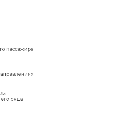
го пассажира
направлениях
яда
него ряда