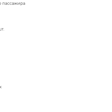
о пассажира
т.
х