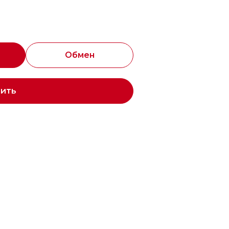
Обмен
пить