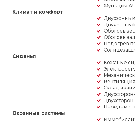
Функция A
Климат и комфорт
Двухзонный
Двухзонный
Обогрев зер
Обогрев зад
Подогрев п
Солнцезащи
Сиденья
Кожаные си
Электрорег
Механическ
Вентиляция
Складывани
Двухсторон
Двухсторонн
Передний ц
Охранные системы
Иммобилай