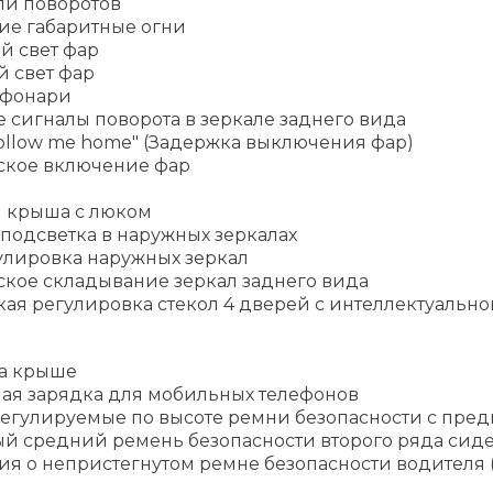
ли поворотов
ие габаритные огни
й свет фар
й свет фар
 фонари
 сигналы поворота в зеркале заднего вида
ollow me home" (Задержка выключения фар)
ское включение фар
 крыша с люком
подсветка в наружных зеркалах
улировка наружных зеркал
ское складывание зеркал заднего вида
ая регулировка стекол 4 дверей с интеллектуально
а крыше
ая зарядка для мобильных телефонов
егулируемые по высоте ремни безопасности с пре
ый средний ремень безопасности второго ряда сид
я о непристегнутом ремне безопасности водителя 