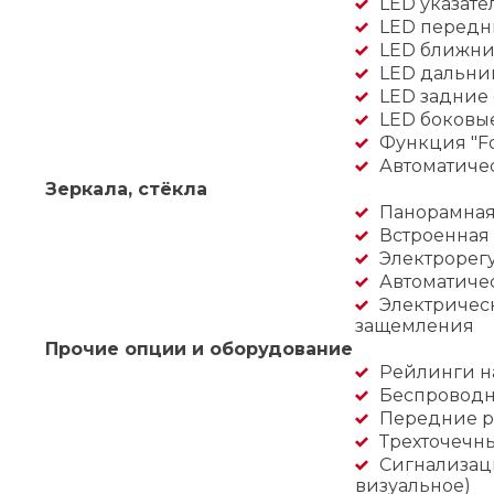
LED указате
LED передн
LED ближни
LED дальни
LED задние
LED боковые
Функция "F
Автоматиче
Зеркала, стёкла
Панорамная
Встроенная 
Электрорег
Автоматиче
Электрическ
защемления
Прочие опции и оборудование
Рейлинги н
Беспроводн
Передние р
Трехточечн
Сигнализаци
визуальное)