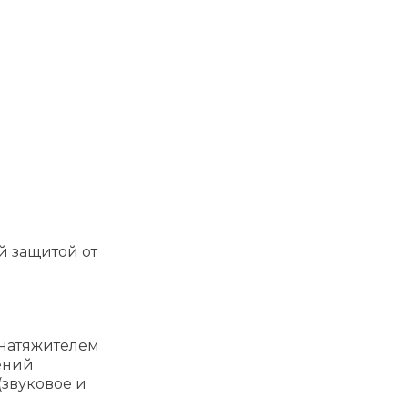
й защитой от
днатяжителем
ений
(звуковое и