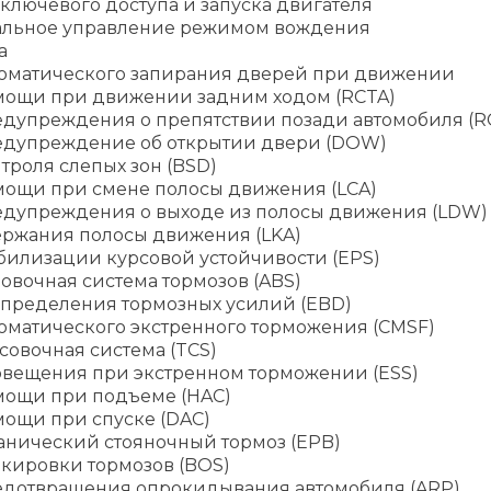
ключевого доступа и запуска двигателя
альное управление режимом вождения
а
томатического запирания дверей при движении
мощи при движении задним ходом (RCTA)
едупреждения о препятствии позади автомобиля (
едупреждение об открытии двери (DOW)
троля слепых зон (BSD)
мощи при смене полосы движения (LCA)
едупреждения о выходе из полосы движения (LDW)
ержания полосы движения (LKA)
билизации курсовой устойчивости (EPS)
овочная система тормозов (ABS)
спределения тормозных усилий (EBD)
оматического экстренного торможения (CMSF)
овочная система (TCS)
овещения при экстренном торможении (ESS)
мощи при подъеме (HAC)
мощи при спуске (DAC)
анический стояночный тормоз (EPB)
окировки тормозов (BOS)
едотвращения опрокидывания автомобиля (ARP)