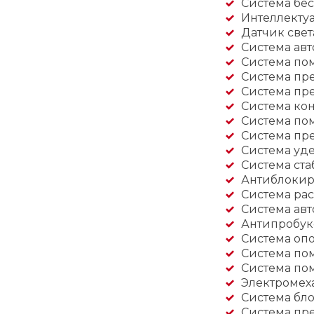
Система бес
Интеллекту
Датчик свет
Система ав
Система по
Система пр
Система пр
Система кон
Система по
Система пр
Система уд
Система ста
Антиблокир
Система ра
Система авт
Антипробукс
Система оп
Система по
Система по
Электромех
Система бл
Система пр