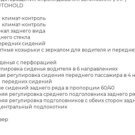
UTOHOLD
 климат-контроль
 климат-контроль
кал заднего вида
него стекла
ередних сидений
тные козырьки с зеркалом для водителя и передне
денья с перфорацией
улировка сиденья водителя в 6 направлениях
ая регулировка сидения переднего пассажира в 4 
 передних сидений
е сидений заднего ряда в пропорции 60/40
няя регулировка среднего подголовника заднего р
яя регулировка подголовников с обеих сторон зад
ентральный подлокотник
зер