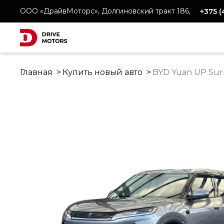
ООО «ДрайвМоторс», Долгиновский тракт 186,
+375 
Главная
Купить новый авто
BYD Yuan UP Surp