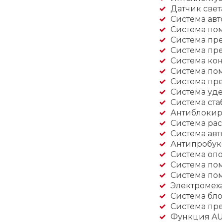
Датчик свет
Система ав
Система по
Система пр
Система пр
Система кон
Система по
Система пр
Система уд
Система ста
Антиблокир
Система ра
Система авт
Антипробукс
Система оп
Система по
Система по
Электромех
Система бл
Система пр
Функция A