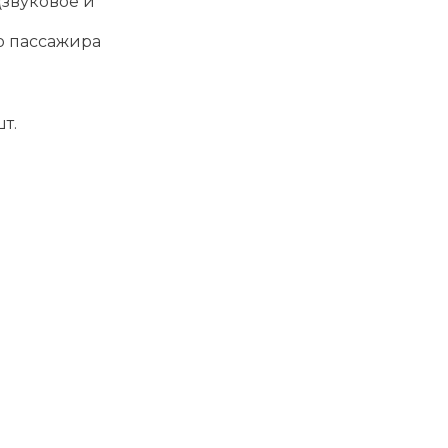
(звуковое и
о пассажира
т.