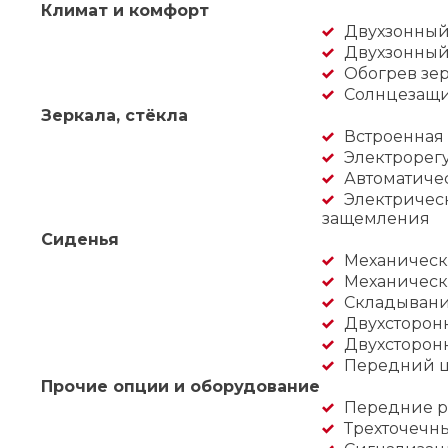
Климат и комфорт
Двухзонный
Двухзонный
Обогрев зер
Солнцезащи
Зеркала, стёкла
Встроенная 
Электрорег
Автоматиче
Электрическ
защемления
Сиденья
Механическ
Механическ
Складывани
Двухсторон
Двухсторонн
Передний ц
Прочие опции и оборудование
Передние р
Трехточечн