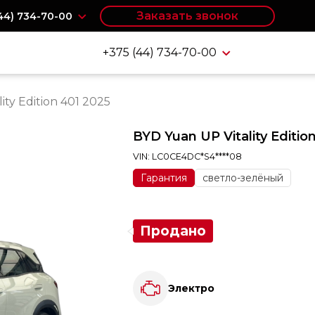
Заказать звонок
(44) 734-70-00
+375 (44) 734-70-00
ity Edition 401 2025
BYD Yuan UP Vitality Editio
VIN: LC0CE4DC*S4****08
Гарантия
светло-зелёный
Продано
Электро