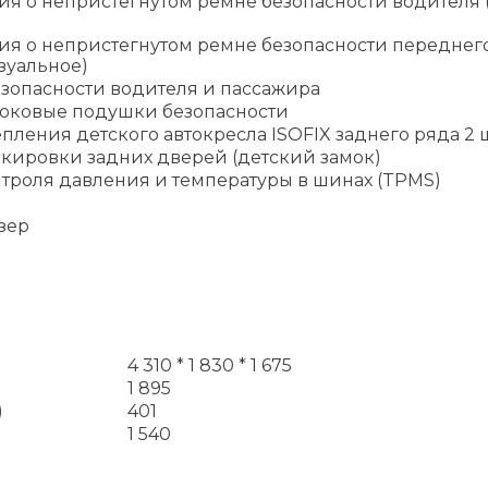
я о непристегнутом ремне безопасности водителя 
ия о непристегнутом ремне безопасности переднег
зуальное)
зопасности водителя и пассажира
оковые подушки безопасности
пления детского автокресла ISOFIX заднего ряда 2 ш
окировки задних дверей (детский замок)
троля давления и температуры в шинах (TPMS)
зер
4 310 * 1 830 * 1 675
1 895
)
401
1 540