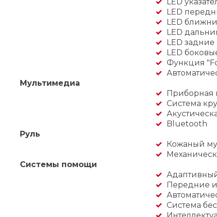
LED указате
LED передн
LED ближни
LED дальни
LED задние
LED боковые
Функция "F
Автоматиче
Мультимедиа
Приборная 
Система кру
Акустическ
Bluetooth
Руль
Кожаный му
Механическ
Системы помощи
Адаптивный 
Передние и
Автоматиче
Система бес
Интеллекту