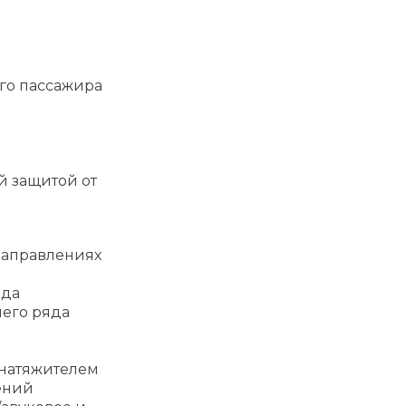
го пассажира
й защитой от
направлениях
яда
него ряда
днатяжителем
ений