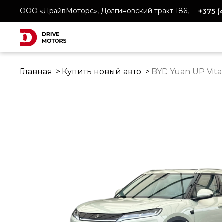
ООО «ДрайвМоторс», Долгиновский тракт 186,
+375 
Главная
Купить новый авто
BYD Yuan UP Vital