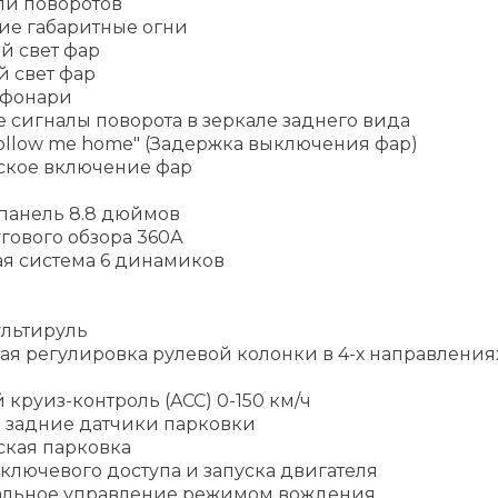
ли поворотов
ие габаритные огни
й свет фар
й свет фар
 фонари
 сигналы поворота в зеркале заднего вида
ollow me home" (Задержка выключения фар)
ское включение фар
панель 8.8 дюймов
гового обзора 360А
ая система 6 динамиков
льтируль
ая регулировка рулевой колонки в 4-х направления
круиз-контроль (ACC) 0-150 км/ч
 задние датчики парковки
ская парковка
ключевого доступа и запуска двигателя
альное управление режимом вождения